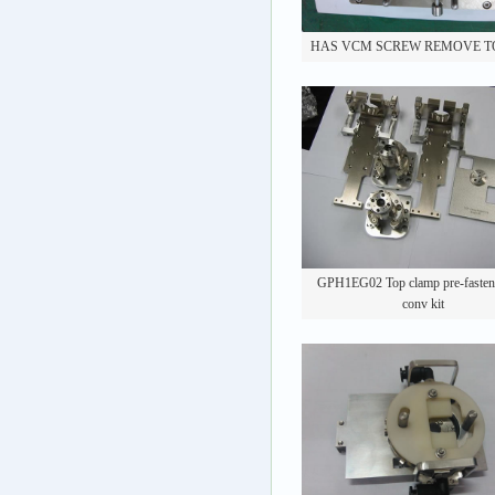
HAS VCM SCREW REMOVE T
GPH1EG02 Top clamp pre-fast
conv kit