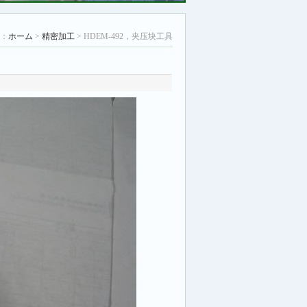
：
ホーム
>
精密加工
> HDEM-492，夹压块工具