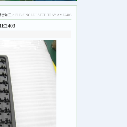
精密加工
> PH3 SINGLE LATCH TRAY AME2403
ME2403