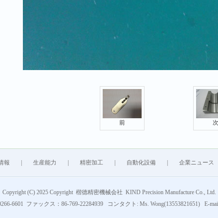
前
情報
|
生産能力
|
精密加工
|
自動化設備
|
企業ニュース
Copyright (C) 2025 Copyright 楷德精密機械会社 KIND Precision Manufacture Co., Ltd.
266-6601 ファックス：86-769-22284939 コンタクト: Ms. Wong(13553821651) E-mail: 