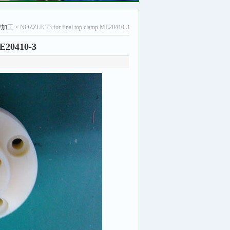
密加工
> NOZZLE T3 for final top clamp ME20410-3
ME20410-3