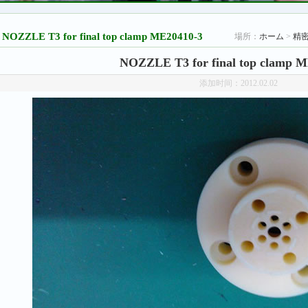
NOZZLE T3 for final top clamp ME20410-3
場所：
ホーム
>
精
NOZZLE T3 for final top clamp 
添加时间：2012.02.02